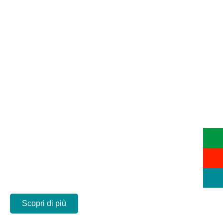
Noleggio Auto a Breve Termine
Ovunque vuoi,
quando vuoi.
Auto con consegna dove ti
serve.
Borgomanero, Lago d'Orta,
Lago Maggiore e dintorni...
Scopri di più