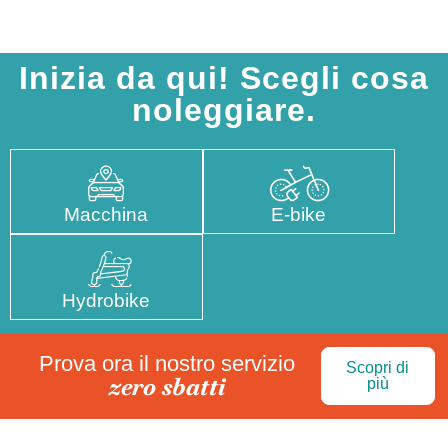
Inizia da qui! Scegli cosa
noleggiare.
Macchina
E-bike
Hydrobike
Prova ora il nostro servizio
Scopri di
zero sbatti
più