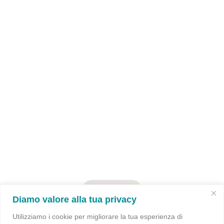
E-bike
Libertà su due ruote
Diamo valore alla tua privacy
Scopri un nuovo modo di vivere il territorio:
Utilizziamo i cookie per migliorare la tua esperienza di