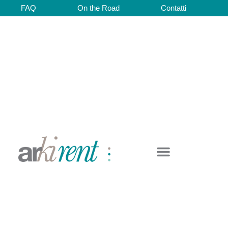
FAQ
On the Road
Contatti