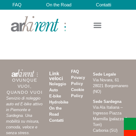
FAQ
On the Road
Contatti
MTB Full +
FAQ
Link
Sede Legale
Privacy
veloci
Via Novara, 61
OVUNQUE
Policy
Noleggio
28021 Borgomanero
VUOI,
Cookie
Auto
(NO)
QUANDO VUOI
Policy
E-bike
Servizio di noleggio
Sede Sardegna
Hydrobike
auto ed E-bike attivo
Via Ala Italiana –
On the
in Piemonte e
Ingresso Piazza
Road
Sardegna. Una
Marmilla (palazzo 2
Contatti
mobilità su misura,
Torri)
comoda, veloce e
Carbonia (SU)
senza stress.