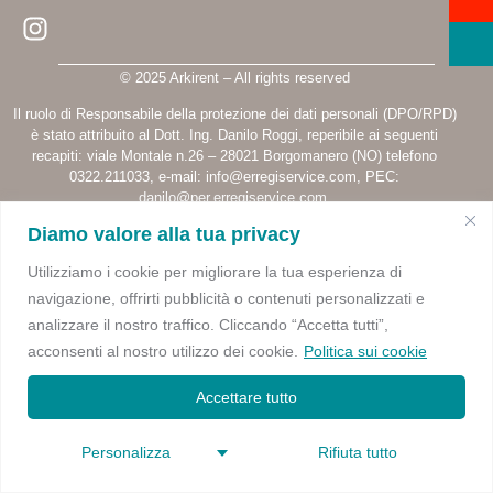
© 2025 Arkirent – All rights reserved
Il ruolo di Responsabile della protezione dei dati personali (DPO/RPD)
è stato attribuito al Dott. Ing. Danilo Roggi, reperibile ai seguenti
recapiti: viale Montale n.26 – 28021 Borgomanero (NO) telefono
0322.211033, e-mail:
info@erregiservice.com
, PEC:
danilo@per.erregiservice.com
.
Digital & Development |
Vecchi & Besso
Diamo valore alla tua privacy
Utilizziamo i cookie per migliorare la tua esperienza di
navigazione, offrirti pubblicità o contenuti personalizzati e
analizzare il nostro traffico. Cliccando “Accetta tutti”,
acconsenti al nostro utilizzo dei cookie.
Politica sui cookie
Accettare tutto
Personalizza
Rifiuta tutto